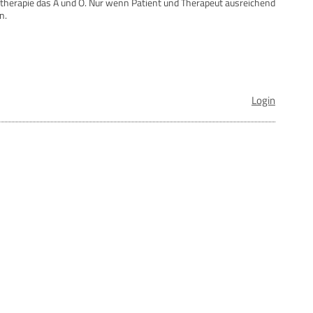
hotherapie das A und O. Nur wenn Patient und Therapeut ausreichend
n.
Login