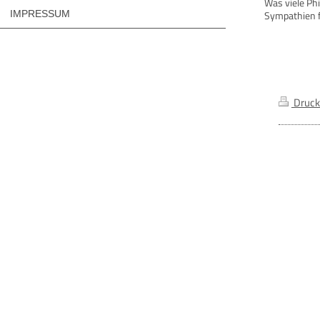
Was viele Ph
Sympathien f
IMPRESSUM
Druck