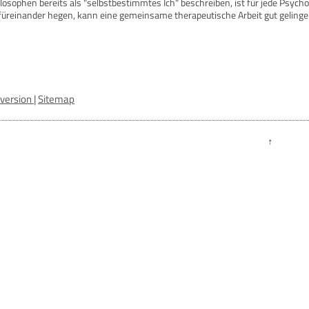
ilosophen bereits als "selbstbestimmtes Ich" beschreiben, ist für jede Psyc
üreinander hegen, kann eine gemeinsame therapeutische Arbeit gut gelinge
version
|
Sitemap
↑