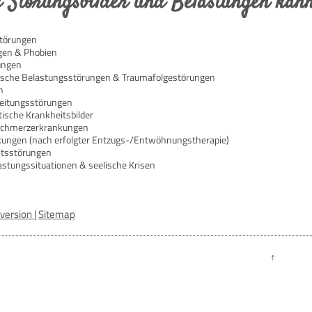
 Störungsbilder und Belastungen kann
Störungen
gen & Phobien
ungen
ische Belastungsstörungen & Traumafolgestörungen
n
eitungsstörungen
sche Krankheitsbilder
Schmerzerkrankungen
ungen (nach erfolgter Entzugs-/Entwöhnungstherapie)
itsstörungen
astungssituationen & seelische Krisen
version
|
Sitemap
↑