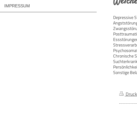
Welche
IMPRESSUM
Depressive 
Angststörun
Zwangsstör
Posttraumat
Essstörunge
Stressverarb
Psychosomati
Chronische 
Suchterkrank
Persönlichke
Sonstige Bel
Druck